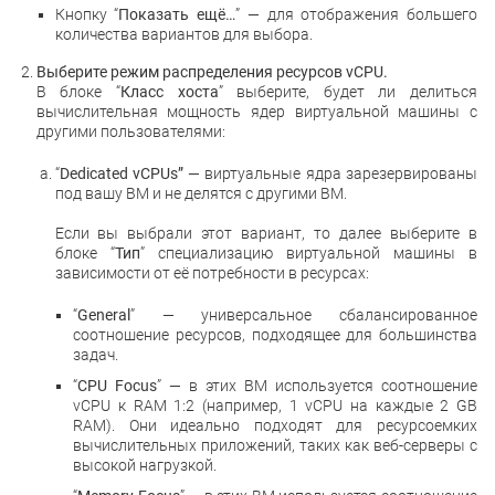
Кнопку “
Показать ещё…
” — для отображения большего
количества вариантов для выбора.
Выберите режим распределения ресурсов vCPU.
В блоке “
Класс хоста
” выберите, будет ли делиться
вычислительная мощность ядер виртуальной машины с
другими пользователями:
“
Dedicated vCPUs”
— виртуальные ядра зарезервированы
под вашу ВМ и не делятся с другими ВМ.
Если вы выбрали этот вариант, то далее выберите в
блоке “
Тип
” специализацию виртуальной машины в
зависимости от её потребности в ресурсах:
“
General
” — универсальное сбалансированное
соотношение ресурсов, подходящее для большинства
задач.
“
CPU Focus
” — в этих ВМ используется соотношение
vCPU к RAM 1:2 (например, 1 vCPU на каждые 2 GB
RAM). Они идеально подходят для ресурсоемких
вычислительных приложений, таких как веб-серверы с
высокой нагрузкой.