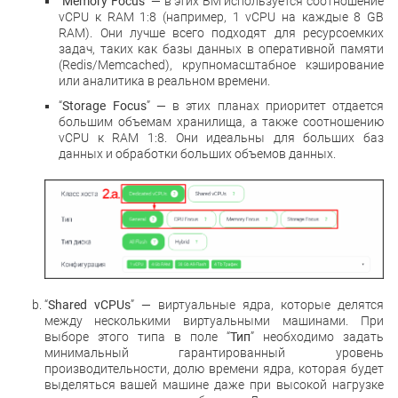
“
Memory Focus
” — в этих ВМ используется соотношение
vCPU к RAM 1:8 (например, 1 vCPU на каждые 8 GB
RAM). Они лучше всего подходят для ресурсоемких
задач, таких как базы данных в оперативной памяти
(Redis/Memcached), крупномасштабное кэширование
или аналитика в реальном времени.
“
Storage Focus
” — в этих планах приоритет отдается
большим объемам хранилища, а также соотношению
vCPU к RAM 1:8. Они идеальны для больших баз
данных и обработки больших объемов данных.
“
Shared vCPUs
” — виртуальные ядра, которые делятся
между несколькими виртуальными машинами. При
выборе этого типа в поле “
Тип
” необходимо задать
минимальный гарантированный уровень
производительности, долю времени ядра, которая будет
выделяться вашей машине даже при высокой нагрузке