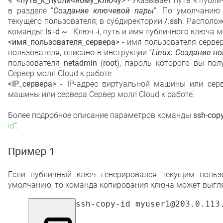
-i <путь_к_публичному_ключу>
- Указывает путь к публ
в разделе ”
Создание ключевой пары
”. По умолчанию
текущего пользователя, в субдиректории
/.ssh
. Располо
команды:
ls -d ~
. Ключ
-i
, путь и имя публичного ключа 
<имя_пользователя_сервера>
- имя пользователя серве
пользователя, описано в инструкции “
Linux: Создание н
пользователя
netadmin
(
root
), пароль которого вы по
Сервер молл Сloud к работе.
<IP_сервера>
- IP-адрес виртуальной машины или серв
машины или сервера Сервер молл Сloud к работе.
Более подробное описание параметров команды
ssh-copy
id
”.
Пример 1
Если публичный ключ генерировался текущим польз
умолчанию, то команда копирования ключа может выгля
ssh-copy-id myuser1@203.0.113