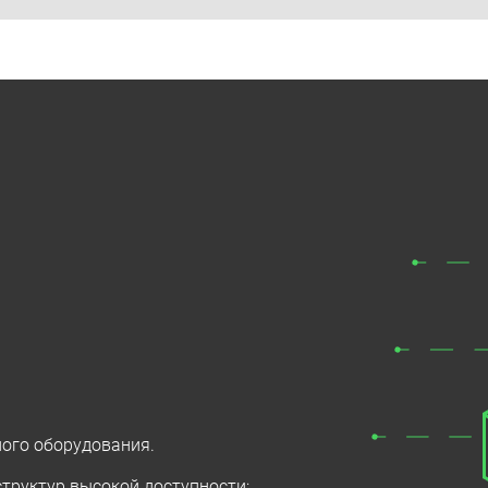
ного оборудования.
труктур высокой доступности;