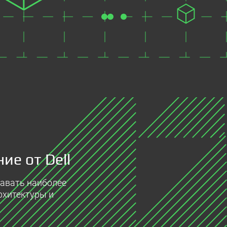
ие от Dell
давать наиболее
рхитектуры и