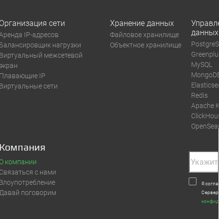
Организация сети
Хранение данных
Управл
данных
Аренда IP-адресов
Файловое хранилище
Postgre
Балансировщик нагрузки
Объектное хранилище
Greenpl
Виртуальный межсетевой
MySQL
экран
MongoD
Плавающие IP
Elastics
Виртуальные сети
Redis
Apache 
ClickHou
OpenSea
Компания
О компании
Связаться с нами
Злоупотребление
Я согл
Давай поговорим
Сервер
конфид