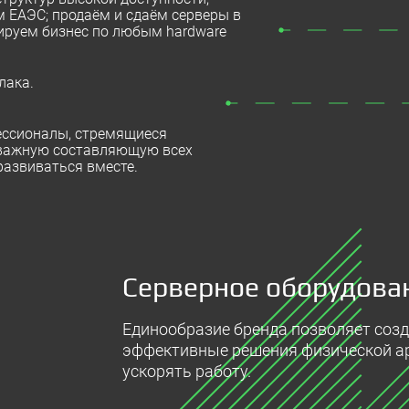
м ЕАЭС; продаём и сдаём серверы в
тируем бизнес по любым hardware
лака.
фессионалы, стремящиеся
к важную составляющую всех
развиваться вместе.
Серверное оборудован
Единообразие бренда позволяет соз
эффективные решения физической а
ускорять работу.