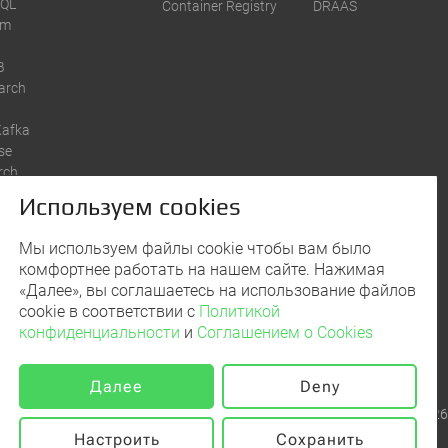
SQL
Container Registry
DRAAS
um
B
earch
Kafka
se
rch
Используем cookies
Мы используем файлы cookie чтобы вам было
комфортнее работать на нашем сайте. Нажимая
«Далее», вы соглашаетесь на использование файлов
ашаюсь получать рекламные и иные сообщения от
cookie в соответствии с
Политикой
 Молл Cloud на условиях
политикой
енциальности
конфиденциальности
и
Соглашением о Cookies
Далее
Deny
© Сервер Молл Cloud, 2026
Настроить
Сохранить