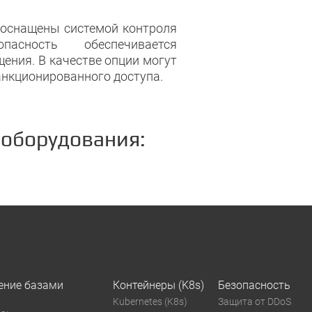
, оснащены системой контроля
асность обеспечивается
ния. В качестве опции могут
анкционированного доступа.
 оборудования:
ение базами
Контейнеры (K8s)
Безопасность
Kubernetes (K8s)
Защита от DDoS