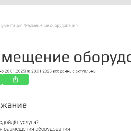
кументация
Размещение оборудования
змещение оборуд
но
28.01.2025
На
28.01.2025
все данные актуальны
ржание
одойдёт услуга?
я размещения оборудования