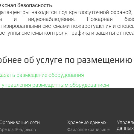
ксная безопасность
ата-центры находятся под круглосуточной охраной
упа и видеонаблюдения. Пожарная безоп
тизированными системами пожаротушения и оповеще
оступны системы контроля трафика и защиты от нес
бнее об услуге по размещению
казать размещение оборудования
 управления размещенным оборудованием
Организация сети
Хранение данных
Управл
данных
Аренда IP-адресов
Файловое хранилище