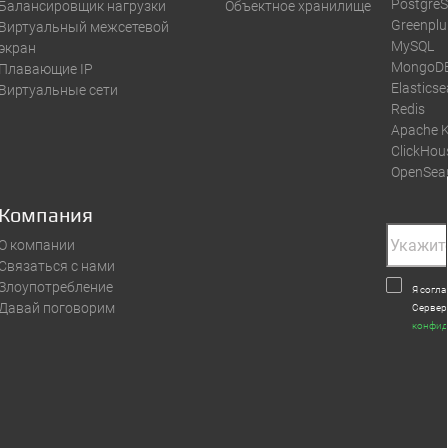
Postgre
Балансировщик нагрузки
Объектное хранилище
Greenpl
Виртуальный межсетевой
MySQL
экран
MongoD
Плавающие IP
Elastics
Виртуальные сети
Redis
Apache 
ClickHou
OpenSea
Компания
О компании
Связаться с нами
Злоупотребление
Я согл
Давай поговорим
Сервер
конфид