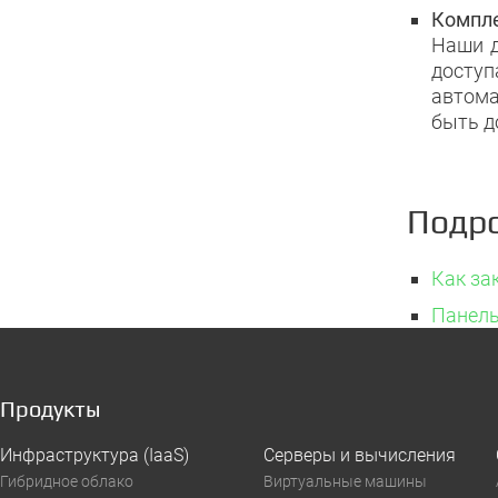
Компле
Наши д
дост
автома
быть д
Подро
Как за
Панель
Продукты
Инфраструктура (IaaS)
Серверы и вычисления
Гибридное облако
Виртуальные машины