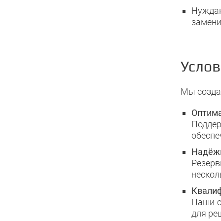
Нужда
замени
Услов
Мы созда
Оптим
Подде
обеспе
Надёж
Резер
нескол
Квали
Наши с
для ре