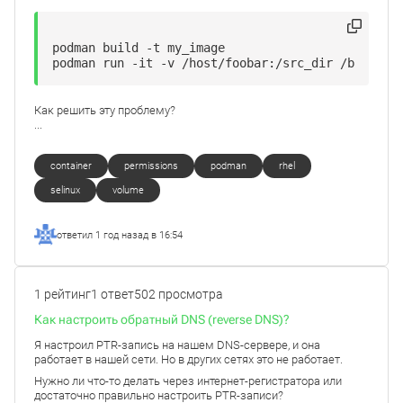
podman build -t my_image

podman run -it -v /host/foobar:/src_dir /bin/bas
Как решить эту проблему?
...
container
permissions
podman
rhel
selinux
volume
ответил
1 год назад в 16:54
1 рейтинг
1 ответ
502 просмотра
Как настроить обратный DNS (reverse DNS)?
Я настроил PTR-запись на нашем DNS-сервере, и она
работает в нашей сети. Но в других сетях это не работает.
Нужно ли что-то делать через интернет-регистратора или
достаточно правильно настроить PTR-записи?