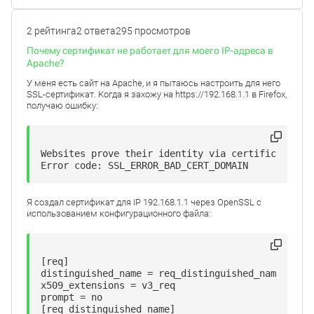
2 рейтинга
2 ответа
295 просмотров
Почему сертификат не работает для моего IP-адреса в
Apache?
У меня есть сайт на Apache, и я пытаюсь настроить для него
SSL-сертификат. Когда я захожу на https://192.168.1.1 в Firefox,
получаю ошибку:
Websites prove their identity via certificates. F
Error code: SSL_ERROR_BAD_CERT_DOMAIN
Я создал сертификат для IP 192.168.1.1 через OpenSSL с
использованием конфигурационного файла:
[req]

distinguished_name = req_distinguished_name

x509_extensions = v3_req

prompt = no

[req_distinguished_name]
