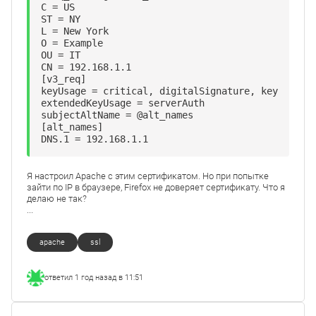
C = US

ST = NY

L = New York

O = Example

OU = IT

CN = 192.168.1.1

[v3_req]

keyUsage = critical, digitalSignature, keyAgreeme
extendedKeyUsage = serverAuth

subjectAltName = @alt_names

[alt_names]

DNS.1 = 192.168.1.1
Я настроил Apache с этим сертификатом. Но при попытке
зайти по IP в браузере, Firefox не доверяет сертификату. Что я
делаю не так?
...
apache
ssl
ответил
1 год назад в 11:51