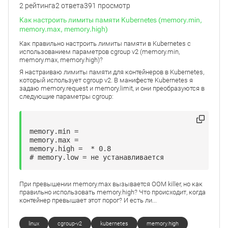
2 рейтинга
2 ответа
391 просмотр
Как настроить лимиты памяти Kubernetes (memory.min,
memory.max, memory.high)
Как правильно настроить лимиты памяти в Kubernetes с
использованием параметров cgroup v2 (memory.min,
memory.max, memory.high)?
Я настраиваю лимиты памяти для контейнеров в Kubernetes,
который использует cgroup v2. В манифесте Kubernetes я
задаю memory.request и memory.limit, и они преобразуются в
следующие параметры cgroup:
memory.min = 

memory.max = 

memory.high =  * 0.8

# memory.low = не устанавливается
При превышении memory.max вызывается OOM killer, но как
правильно использовать memory.high? Что происходит, когда
контейнер превышает этот порог? И есть ли...
linux
cgroup-v2
kubernetes
memory.high