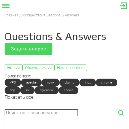
Главная
Сообщество
Questions & Answers
Questions & Answers
Задать вопрос
Новые
Обсуждаемые
Неотвеченные
Поиск по тегу:
VPS
apache
nginx
ubuntu
linux
chrome
php
ssl
cgroup-v2
chown
Показать все