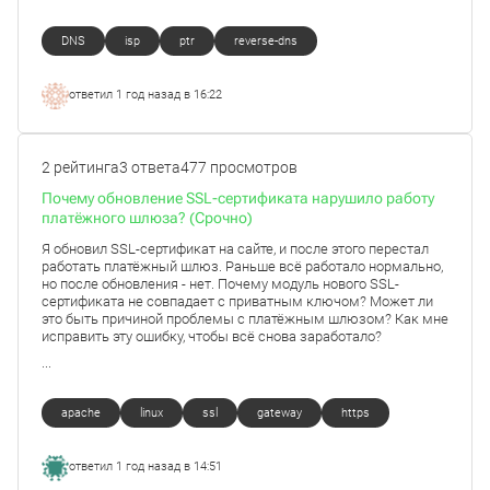
DNS
isp
ptr
reverse-dns
ответил
1 год назад в 16:22
2 рейтинга
3 ответа
477 просмотров
Почему обновление SSL-сертификата нарушило работу
платёжного шлюза? (Срочно)
Я обновил SSL-сертификат на сайте, и после этого перестал
работать платёжный шлюз. Раньше всё работало нормально,
но после обновления - нет. Почему модуль нового SSL-
сертификата не совпадает с приватным ключом? Может ли
это быть причиной проблемы с платёжным шлюзом? Как мне
исправить эту ошибку, чтобы всё снова заработало?
...
apache
linux
ssl
gateway
https
ответил
1 год назад в 14:51