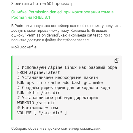
3 рейтинга
1 ответ
601 просмотр
Ошибка 'Permission denied' при монтировании тома в
Podman на RHEL 8.1
В Podman я запускаю контейнер как root, но не могу получить
доступ к смонтированному тому. Команда ls -lh выдаёт
ошибку "Permission denied", как и команда cat test.c при
попытке доступа к файлу /host/foobar/test.c.
Мой Dockerfile:
# Используем Alpine Linux как базовый образ

FROM alpine:latest

# Устанавливаем необходимые пакеты

RUN apk --no-cache add bash gcc make

# Создаём директорию для исходного кода

RUN mkdir /src_dir

# Устанавливаем рабочую директорию

WORKDIR /src_dir

# Настраиваем том

VOLUME [ "/src_dir" ]
Собираю образ и запускаю контейнер командами: