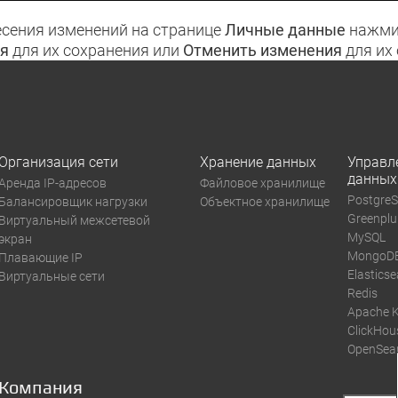
есения изменений на странице
Личные данные
нажми
я
для их сохранения или
Отменить изменения
для их
Организация сети
Хранение данных
Управл
данных
Аренда IP-адресов
Файловое хранилище
Postgre
Балансировщик нагрузки
Объектное хранилище
Greenpl
Виртуальный межсетевой
MySQL
экран
MongoD
Плавающие IP
Elastics
Виртуальные сети
Redis
Apache 
ClickHou
OpenSea
Компания