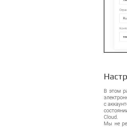
Настр
В этом р
электрон
с аккаун
состояни
Cloud.
Мы не ре