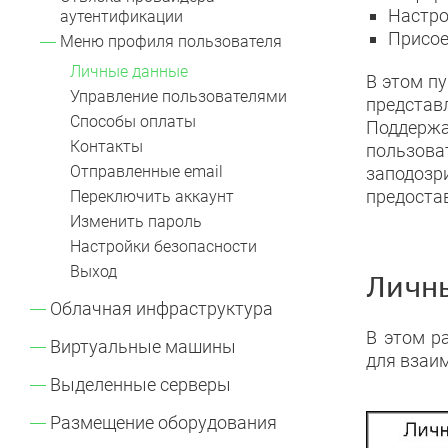
Настро
аутентификации
Присое
Меню профиля пользователя
Личные данные
В этом п
Управление пользователями
представ
Способы оплаты
Поддерж
Контакты
пользова
Отправленные email
заподозри
предоста
Переключить аккаунт
Изменить пароль
Настройки безопасности
Выход
Личн
Облачная инфраструктура
В этом р
Как заказать облачную
Виртуальные машины
для взаим
инфраструктуру
Как заказать виртуальную
Выделенные серверы
Вход в панель управления
машину
облачной инфраструктурой
Как заказать выделенный
Размещение оборудования
Панель управления
Быстрый старт в облачной
сервер
виртуальной машиной