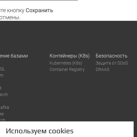
те кнопку
Сохранить
 отмены.
ение базами
Контейнеры (K8s)
Безопасность
Kubernetes (K8s)
Защита от DDoS
SQL
Container Registry
DRAAS
um
B
earch
Kafka
se
rch
Используем cookies