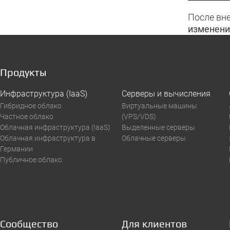
После вн
изменени
Продукты
Инфраструктура (IaaS)
Серверы и вычисления
Гибридное облако
Виртуальные машины
Частное облако
(VPS/VDS)
Облачная инфраструктура (IaaS)
Выделенные серверы
Облачная инфраструктура в
Облачные серверы
Германии
Публичное облако
Сообщество
Для клиентов