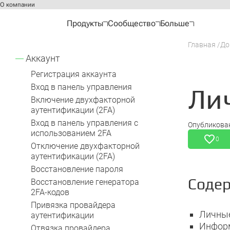
О компании
Продукты
Сообщество
Больше
Главная
До
Аккаунт
Регистрация аккаунта
Вход в панель управления
Ли
Включение двухфакторной
аутентификации (2FA)
Вход в панель управления с
Опубликова
использованием 2FA
0
Отключение двухфакторной
аутентификации (2FA)
Восстановление пароля
Соде
Восстановление генератора
2FA-кодов
Привязка провайдера
Личны
аутентификации
Информ
Отвязка провайдера