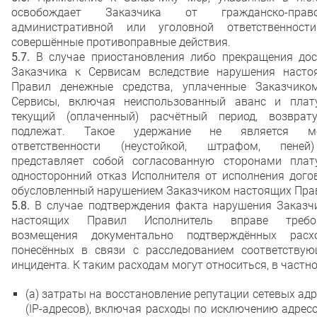
освобождает Заказчика от гражданско-право
административной или уголовной ответственност
совершённые противоправные действия.
5.7.
В случае приостановления либо прекращения дос
Заказчика к Сервисам вследствие нарушения насто
Правил денежные средства, уплаченные Заказчико
Сервисы, включая неиспользованный аванс и плат
текущий (оплаченный) расчётный период, возврат
подлежат. Такое удержание не является м
ответственности (неустойкой, штрафом, пене
представляет собой согласованную сторонами плат
односторонний отказ Исполнителя от исполнения дого
обусловленный нарушением Заказчиком настоящих Пра
5.8.
В случае подтверждения факта нарушения Заказч
настоящих Правил Исполнитель вправе требо
возмещения документально подтверждённых расхо
понесённых в связи с расследованием соответствую
инцидента. К таким расходам могут относиться, в частно
(а) затраты на восстановление репутации сетевых ад
(IP-адресов), включая расходы по исключению адрес