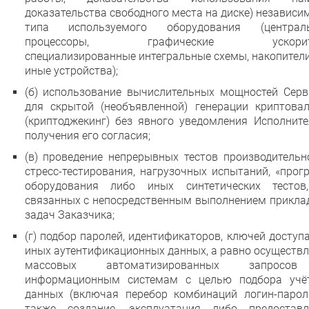
доказательства свободного места на диске) независи
типа используемого оборудования (централ
процессоры, графические ускорите
специализированные интегральные схемы, накопител
иные устройства);
(б) использование вычислительных мощностей Серв
для скрытой (необъявленной) генерации криптова
(криптоджекинг) без явного уведомления Исполните
получения его согласия;
(в) проведение непрерывных тестов производительн
стресс-тестирования, нагрузочных испытаний, «прог
оборудования либо иных синтетических тестов
связанных с непосредственным выполнением прикла
задач Заказчика;
(г) подбор паролей, идентификаторов, ключей доступ
иных аутентификационных данных, а равно осуществ
массовых автоматизированных запросо
информационным системам с целью подбора учё
данных (включая перебор комбинаций логин-пароль
также создание, эксплуатация либо предоставл