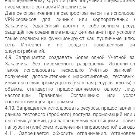
неопределённому кругу лиц без получения предварител
письменного согласия Исполнителя.
Данное ограничение не распространяется на использо
VPN-сервисов для личных или корпоративных 
Заказчика (удалённый доступ к собственным ресур
защищённое соединение между филиалами) при условии
такие сервисы не функционируют как публичные шлю
сеть Интернет и не создают повышенных ри
злоупотреблений.
4.9.
Запрещается создавать более одной Учётной за
Заказчика без письменного разрешения Исполнител
также использовать несколько Учётных записей
получения дополнительных маркетинговых, тестовых
иных льготных преимуществ (включая ресурсы, квоты) 
объёма, стандартно предоставляемого одному лиц
настоящим Правилам, Соглашению или усло
соответствующей программы.
4.10.
Запрещается использовать ресурсы, предоставлен
рамках тестового (пробного) доступа, промо-акций или
льготных условий, для запрещённых настоящими Прави
нагрузок и (или) схем извлечения неправомерной выгоды
4.11.
Запрещается обходить ограничения, установле