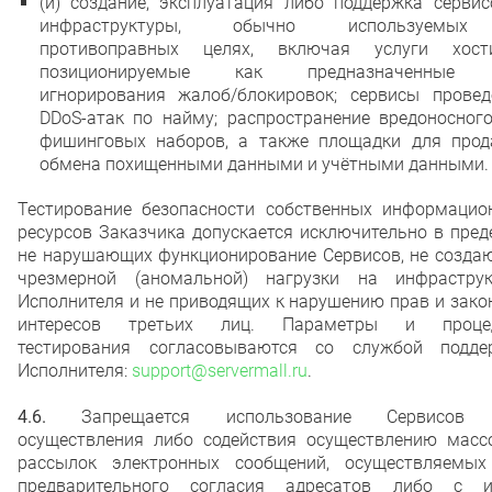
(и) создание, эксплуатация либо поддержка сервис
инфраструктуры, обычно используемы
противоправных целях, включая услуги хости
позиционируемые как предназначенные 
игнорирования жалоб/блокировок; сервисы провед
DDoS-атак по найму; распространение вредоносного
фишинговых наборов, а также площадки для прод
обмена похищенными данными и учётными данными.
Тестирование безопасности собственных информацио
ресурсов Заказчика допускается исключительно в пред
не нарушающих функционирование Сервисов, не созда
чрезмерной (аномальной) нагрузки на инфраструк
Исполнителя и не приводящих к нарушению прав и зак
интересов третьих лиц. Параметры и проце
тестирования согласовываются со службой подде
Исполнителя:
support@servermall.ru
.
4.6.
Запрещается использование Сервисов 
осуществления либо содействия осуществлению масс
рассылок электронных сообщений, осуществляемых
предварительного согласия адресатов либо с 