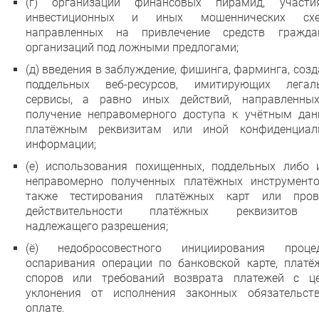
(г) организации финансовых пирамид, участ
инвестиционных и иных мошеннических схе
направленных на привлечение средств гражд
организаций под ложными предлогами;
(д) введения в заблуждение, фишинга, фарминга, соз
поддельных веб-ресурсов, имитирующих легал
сервисы, а равно иных действий, направленны
получение неправомерного доступа к учётным дан
платёжным реквизитам или иной конфиденциал
информации;
(е) использования похищенных, поддельных либо 
неправомерно полученных платёжных инструменто
также тестирования платёжных карт или пров
действительности платёжных реквизитов
надлежащего разрешения;
(ё) недобросовестного инициирования проце
оспаривания операции по банковской карте, платё
споров или требований возврата платежей с ц
уклонения от исполнения законных обязательст
оплате.