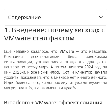
Содержание
1. Введение: почему «исход» с
1. Введение: почему «исход» с VM
VMware стал фактом
Broadcom + VMware: эффект слия
Европейский рынок под давление
Регуляторы тоже в деле
2. Европейский контекст: на что 
Ещё недавно казалось, что
VMware
— это навсегда.
Законы и правила: куда же без ни
Компания десятилетиями была синонимом
Дефицит VMware-инженеров и рост
виртуализации, устанавливая стандарты для дата-
Доступность сервисов и сертифик
центров по всему миру. А потом начался 2024 год, за
Суверенность данных: скрытый д
ним 2025-й, и всё изменилось. Сотни клиентов начали
3. Подготовка к миграции: то, о ч
уходить, доказывая, что в бизнесе нет ничего вечного.
Инвентаризация: видеть больше, 
Лицензированные приложения и c
И для бизнеса сегодня вопрос звучит уже не «нужно ли
Hidden dependency: то, что всегд
мигрировать?», а «как именно и куда?».
Оптимизация перед миграцией
Практический инструмент: CMDB и
4. Сценарии миграции: от lift-and-s
Broadcom + VMware: эффект слияния
Lift-and-shift: быстро, но не всегда
Контейнеризация на лету: KubeVirt 