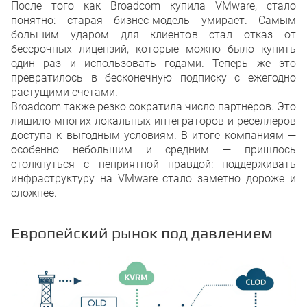
После того как Broadcom купила VMware, стало
Экспертный момент: унификация чер
Двухоблачный период: временный,
понятно: старая бизнес-модель умирает. Самым
5. Инструменты миграции: что реа
большим ударом для клиентов стал отказ от
Open-source инструменты: дешево,
бессрочных лицензий, которые можно было купить
Коммерческие решения: «коробка»
один раз и использовать годами. Теперь же это
Hyperscaler-решения: хорошо, но н
превратилось в бесконечную подписку с ежегодно
Локальные облачные провайдеры
растущими счетами.
Неочевидное: сетевые миграции
6. Минимизация простоя: подходы
Broadcom также резко сократила число партнёров. Это
Live-migration и репликация
лишило многих локальных интеграторов и реселлеров
Dual-write и временные шлюзы
доступа к выгодным условиям. В итоге компаниям —
Canary и staged-cutover
особенно небольшим и средним — пришлось
Infrastructure as code — ускоритель
столкнуться с неприятной правдой: поддерживать
7. Экономика и TCO: что важно уч
инфраструктуру на VMware стало заметно дороже и
VMware vs. OpenStack/Proxmox
Hidden cost
сложнее.
Экономия на масштабе
Европейские программы поддерж
8. Кейсы из Европы: практически
Европейский рынок под давлением
Немецкий банк: OpenStack ради c
Франция: гос-сектор и SecNumClo
SMB в Бенилюксе: Proxmox + IONO
9. Заключение: стратегия «жизни