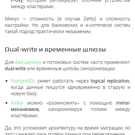
Proxy
, который реплицирует блочные устройства
между кластерами.
Минус — стоимость (в случае Zerto) и сложность
настройки. Но для банковских и e-commerce систем
такой подход практически незаменим.
Dual-write и временные шлюзы
Для
баз данных
и потоковых систем часто применяют
dual-write
или временные шлюзы синхронизации.
PostgreSQL
умеет работать через
logical replication
,
когда данные пишутся одновременно в старую и
новую базу.
Kafka
можно «размножить» с помощью
mirror-
механизмов
, синхронизируя топики между
кластерами.
Да, это усложняет архитектуру на время миграции, но
зато снижает риск потери данных при переключении.