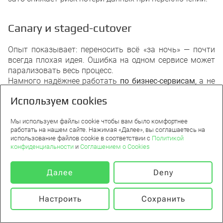
Canary и staged-cutover
Опыт показывает: переносить всё «за ночь» — почти
всегда плохая идея. Ошибка на одном сервисе может
парализовать весь процесс.
Намного надёжнее работать
по бизнес-сервисам
, а не
по кластерам. Такой staged-подход напоминает
canary-
Используем cookies
развёртывания
в DevOps: сначала уводим часть
пользователей или транзакций в новую среду,
Мы используем файлы cookie чтобы вам было комфортнее
проверяем стабильность, потом расширяем.
работать на нашем сайте. Нажимая «Далее», вы соглашаетесь на
использование файлов cookie в соответствии с
Политикой
конфиденциальности
и
Соглашением о Cookies
Infrastructure as code — ускоритель
Далее
Deny
Чтобы ускорить повторное развёртывание VM и
сервисов в новой среде, помогает
Infrastructure as
Code
. Например:
Настроить
Сохранить
0
Terraform + OpenStack provider позволяют описать