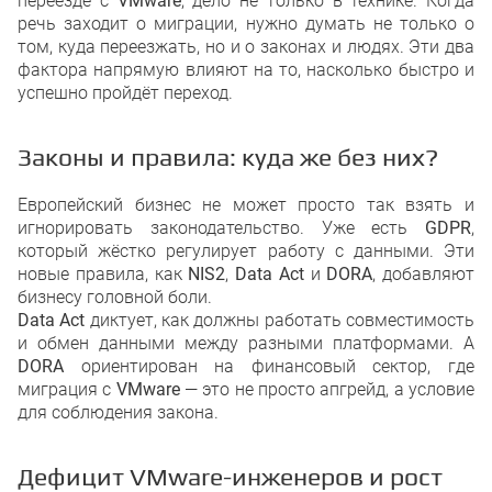
переезде с
VMware
, дело не только в технике. Когда
речь заходит о миграции, нужно думать не только о
том, куда переезжать, но и о законах и людях. Эти два
фактора напрямую влияют на то, насколько быстро и
успешно пройдёт переход.
Законы и правила: куда же без них?
Европейский бизнес не может просто так взять и
игнорировать законодательство. Уже есть
GDPR
,
который жёстко регулирует работу с данными. Эти
новые правила, как
NIS2
,
Data Act
и
DORA
, добавляют
бизнесу головной боли.
Data Act
диктует, как должны работать совместимость
и обмен данными между разными платформами. А
DORA
ориентирован на финансовый сектор, где
миграция с
VMware
— это не просто апгрейд, а условие
для соблюдения закона.
Дефицит VMware-инженеров и рост