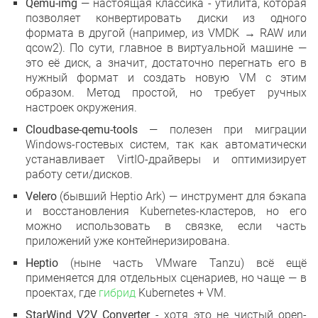
Qemu-img
—
настоящая классика
- утилита, которая
позволяет конвертировать диски из одного
формата в другой (например, из VMDK → RAW или
qcow2). По сути, главное в виртуальной машине —
это её диск, а значит, достаточно перегнать его в
нужный формат и создать новую VM с этим
образом. Метод простой, но требует ручных
настроек окружения.
Cloudbase-qemu-tools
— полезен при миграции
Windows-гостевых систем, так как автоматически
устанавливает VirtIO-драйверы и оптимизирует
работу сети/дисков.
Velero
(бывший Heptio Ark) — инструмент для бэкапа
и восстановления Kubernetes-кластеров, но его
можно использовать в связке, если часть
приложений уже контейнеризирована.
Heptio
(ныне часть VMware Tanzu) всё ещё
применяется для отдельных сценариев, но чаще — в
проектах, где
гибрид
Kubernetes + VM.
StarWind V2V Converter
- хотя это не чистый open-