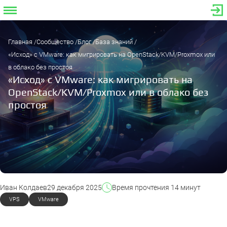
Главная
Сообщество
Блог
База знаний
«Исход» с VMware: как мигрировать на OpenStack/KVM/Proxmox или
в облако без простоя
«Исход» с VMware: как мигрировать на
OpenStack/KVM/Proxmox или в облако без
простоя
Иван Колдаев
29 декабря 2025
Время прочтения 14 минут
VPS
VMware