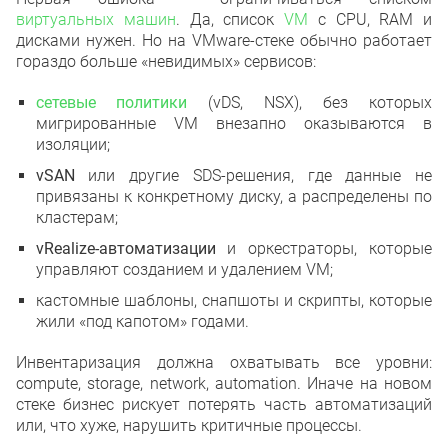
виртуальных машин
. Да, список
VM
с CPU, RAM и
дисками нужен. Но на VMware-стеке обычно работает
гораздо больше «невидимых» сервисов:
сетевые политики
(vDS, NSX), без которых
мигрированные VM внезапно оказываются в
изоляции;
vSAN
или другие SDS-решения, где данные не
привязаны к конкретному диску, а распределены по
кластерам;
vRealize-автоматизации
и оркестраторы, которые
управляют созданием и удалением VM;
кастомные шаблоны, снапшоты и скрипты, которые
жили «под капотом» годами.
Инвентаризация должна охватывать все уровни:
compute, storage, network, automation. Иначе на новом
стеке бизнес рискует потерять часть автоматизаций
или, что хуже, нарушить критичные процессы.