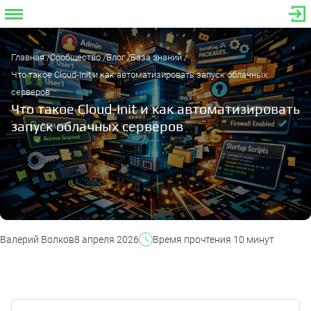
Главная
Сообщество
Блог
База знаний
Что такое Cloud-Init и как автоматизировать запуск облачных
серверов
Что такое Cloud-Init и как автоматизировать
запуск облачных серверов
Валерий Волков
8 апреля 2026
Время прочтения 10 минут