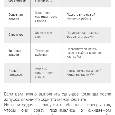
сравниваем
startup script
Выполнить
Основная
Подготовить новый
команды после
задача
инстанс к работе
запуска
Обычно shell-
Поддерживает разные
Структура
скрипт
форматы и модули
Пользователи, ключи,
Типовые
Точечные
пакеты, файлы, базовая
задачи
действия
настройка
Разовый
Роль в
Часть логики начальной
скрипт после
процессе
инициализации VM
старта
Если вам нужно выполнить одну-две команды после
запуска, обычного скрипта может хватить.
Но если задача — запускать облачные серверы так,
чтобы они сразу поднимались в ожидаемом