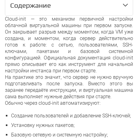
Содержание
Cloud-init — это механизм первичной настройки
Cloud-Init: что это и зачем он воо
облачной виртуальной машины при первом запуске.
Что он делает после запуска VM
Он закрывает разрыв между моментом, когда VM уже
Отличия от обычного startup script
создана, и моментом, когда сервер действительно
Как он автоматизирует запуск об
готов к работе: с сетью, пользователями, SSH-
Что можно настроить при первом
ключами, пакетами и базовой системной
В каких сценариях его используют
конфигурацией. Официальная документация cloud-init
Повседневные задачи после стар
Повторяемый запуск серверов по
прямо описывает его как инструмент для начальной
Где одного cloud-init уже недостат
настройки инстанса при первом старте.
Когда нужны Terraform, Ansible, о
На практике это значит, что сервер не нужно вручную
Заключение
подготавливать после запуска. Вместо этого вы
FAQ
заранее передаёте инструкции, и виртуальная машина
Cloud-init и startup script — это одн
сама выполняет нужные действия при старте.
Работает ли cloud-init только в AW
Что именно обычно автоматизируют
Обычно через cloud-init автоматизируют:
Cloud-init выполняется только оди
Если у меня уже есть Terraform, cl
Создание пользователей и добавление SSH-ключей;
Можно ли через cloud-init сразу ус
пользователя и записать конфиг?
Установку нужных пакетов;
Список источников
Базовую сетевую и системную настройку;