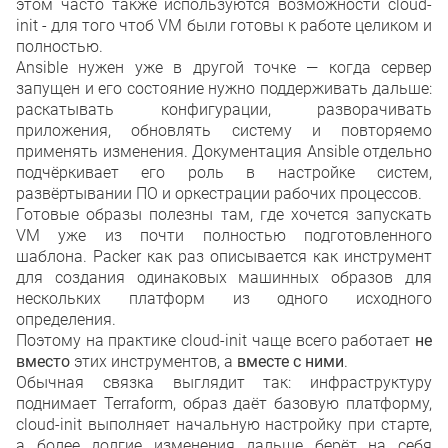
этом часто также используются возможности cloud-
init - для того чтоб VM были готовы к работе целиком и
полностью.
Ansible нужен уже в другой точке — когда сервер
запущен и его состояние нужно поддерживать дальше:
раскатывать конфигурации, разворачивать
приложения, обновлять систему и повторяемо
применять изменения. Документация Ansible отдельно
подчёркивает его роль в настройке систем,
развёртывании ПО и оркестрации рабочих процессов.
Готовые образы полезны там, где хочется запускать
VM уже из почти полностью подготовленного
шаблона. Packer как раз описывается как инструмент
для создания одинаковых машинных образов для
нескольких платформ из одного исходного
определения.
Поэтому на практике cloud-init чаще всего работает
не
вместо
этих инструментов, а
вместе с ними
.
Обычная связка выглядит так: инфраструктуру
поднимает Terraform, образ даёт базовую платформу,
cloud-init выполняет начальную настройку при старте,
а более долгие изменения дальше берёт на себя