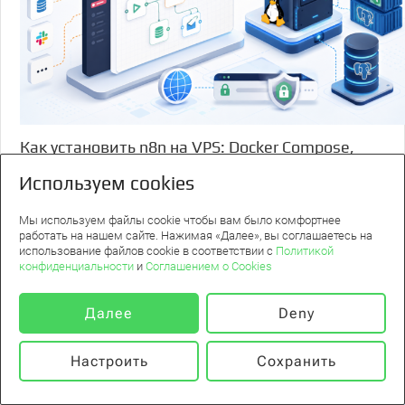
Как установить n8n на VPS: Docker Compose,
домен, SSL и PostgreSQL
Используем cookies
n8n на VPS лучше разворачивать не как один случайный
контейнер, а как небольшую self-hosted архитектуру: VPS,
Мы используем файлы cookie чтобы вам было комфортнее
Docker Compose, n8n, PostgreSQL, reverse proxy, домен, SSL,
работать на нашем сайте. Нажимая «Далее», вы соглашаетесь на
постоянные volumes,...
использование файлов cookie в соответствии с
Политикой
конфиденциальности
и
Соглашением о Cookies
22 июля 2026
Далее
Deny
Настроить
Сохранить