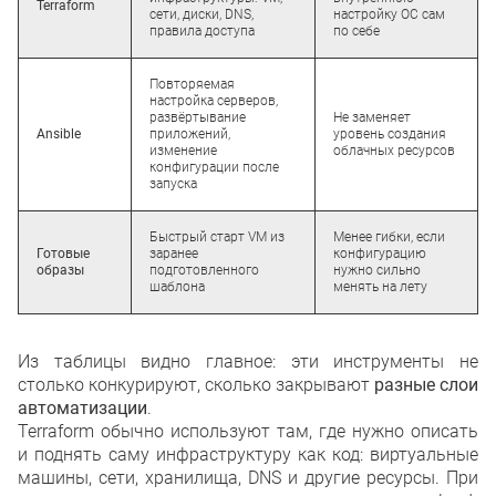
Terraform
сети, диски, DNS,
настройку ОС сам
правила доступа
по себе
Повторяемая
настройка серверов,
развёртывание
Не заменяет
Ansible
приложений,
уровень создания
изменение
облачных ресурсов
конфигурации после
запуска
Быстрый старт VM из
Менее гибки, если
Готовые
заранее
конфигурацию
образы
подготовленного
нужно сильно
шаблона
менять на лету
Из таблицы видно главное: эти инструменты не
столько конкурируют, сколько закрывают
разные слои
автоматизации
.
Terraform обычно используют там, где нужно описать
и поднять саму инфраструктуру как код: виртуальные
машины, сети, хранилища, DNS и другие ресурсы. При