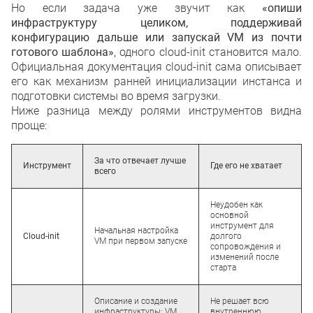
Но если задача уже звучит как
«опиши
инфраструктуру целиком, поддерживай
конфигурацию дальше или запускай VM из почти
готового шаблона»
, одного cloud-init становится мало.
Официальная документация cloud-init сама описывает
его как механизм ранней инициализации инстанса и
подготовки системы во время загрузки.
Ниже разница между ролями инструментов видна
проще:
За что отвечает лучше
Инструмент
Где его не хватает
всего
Неудобен как
основной
инструмент для
Начальная настройка
Cloud-init
долгого
VM при первом запуске
сопровождения и
изменений после
старта
Описание и создание
Не решает всю
инфраструктуры: VM,
внутреннюю