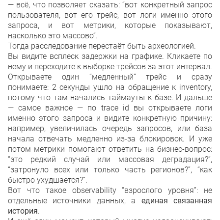
— всё, что позволяет сказать: “вот конкретный запрос
пользователя, вот его трейс, вот логи именно этого
запроса, и вот метрики, которые показывают,
насколько это массово”.
Тогда расследование перестаёт быть археологией.
Вы видите всплеск задержки на графике. Кликаете по
нему и переходите к выборке трейсов за этот интервал.
Открываете один “медленный” трейс и сразу
понимаете: 2 секунды ушло на обращение к inventory,
потому что там начались таймауты к базе. И дальше
— самое важное — по trace id вы открываете логи
именно этого запроса и видите конкретную причину:
например, увеличилась очередь запросов, или база
начала отвечать медленно из-за блокировок. И уже
потом метрики помогают ответить на бизнес-вопрос:
“это редкий случай или массовая деградация?”,
“затронуло всех или только часть регионов?”, “как
быстро ухудшается?”.
Вот что такое observability “взрослого уровня”: не
отдельные источники данных, а
единая связанная
история
.