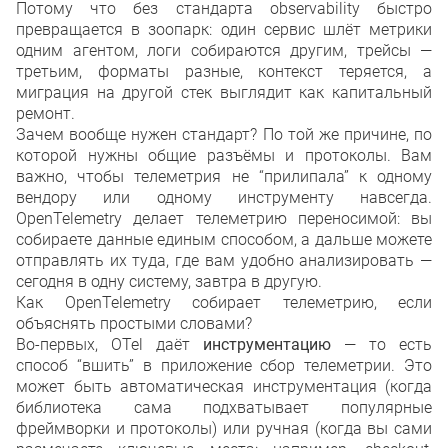
Потому что без стандарта observability быстро
превращается в зоопарк: один сервис шлёт метрики
одним агентом, логи собираются другим, трейсы —
третьим, форматы разные, контекст теряется, а
миграция на другой стек выглядит как капитальный
ремонт.
Зачем вообще нужен стандарт? По той же причине, по
которой нужны общие разъёмы и протоколы. Вам
важно, чтобы телеметрия не “прилипала” к одному
вендору или одному инструменту навсегда.
OpenTelemetry делает телеметрию переносимой: вы
собираете данные единым способом, а дальше можете
отправлять их туда, где вам удобно анализировать —
сегодня в одну систему, завтра в другую.
Как OpenTelemetry собирает телеметрию, если
объяснять простыми словами?
Во-первых, OTel даёт
инструментацию
— то есть
способ “вшить” в приложение сбор телеметрии. Это
может быть автоматическая инструментация (когда
библиотека сама подхватывает популярные
фреймворки и протоколы) или ручная (когда вы сами