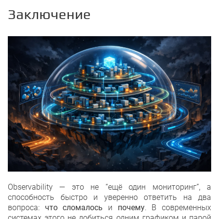
Заключение
Observability — это не “ещё один мониторинг”, а
способность быстро и уверенно ответить на два
вопроса:
что сломалось
и
почему
. В современных
системах этого не добиться одним графиком и парой