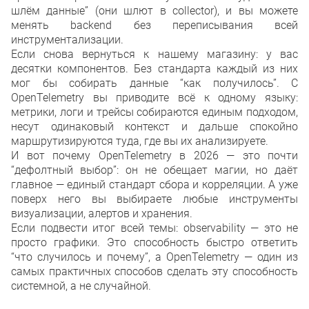
шлём данные” (они шлют в collector), и вы можете
менять backend без переписывания всей
инструментализации.
Если снова вернуться к нашему магазину: у вас
десятки компонентов. Без стандарта каждый из них
мог бы собирать данные “как получилось”. С
OpenTelemetry вы приводите всё к одному языку:
метрики, логи и трейсы собираются единым подходом,
несут одинаковый контекст и дальше спокойно
маршрутизируются туда, где вы их анализируете.
И вот почему OpenTelemetry в 2026 — это почти
“дефолтный выбор”: он не обещает магии, но даёт
главное — единый стандарт сбора и корреляции. А уже
поверх него вы выбираете любые инструменты
визуализации, алертов и хранения.
Если подвести итог всей темы: observability — это не
просто графики. Это способность быстро ответить
“что случилось и почему”, а OpenTelemetry — один из
самых практичных способов сделать эту способность
системной, а не случайной.