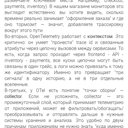
размечаете ключевые места: например, checkout,
payments, inventory). В нашем магазине мониторов это
выглядит естественно: вы хотите видеть, сколько
времени реально занимает “оформление заказа” и где
оно тормозит — значит, добавляете трассировку
вокруг этого пути.
Во-вторых, OpenTelemetry работает с
контекстом
. Это
критично: он умеет “пронести” trace id и связанные
атрибуты через цепочку вызовов между сервисами. То
есть, когда запрос проходит через frontend - API -
inventory - payments, все куски цепочки могут быть
связаны в один трейс, а логи можно привязать к тому
же идентификатору. Именно это превращает “три
сигнала” в одну историю, а не в три отдельные
вселенные.
В-третьих, у OTel есть понятие “точки сборки” —
collector
. Если не усложнять, collector — это
промежуточный слой, который принимает телеметрию
от приложений, может её фильтровать/обогащать/
преобразовывать и отправлять дальше в нужные
системы хранения и анализа. Это удобно по двум
причинам: приложениям не нужно знать “куда именно