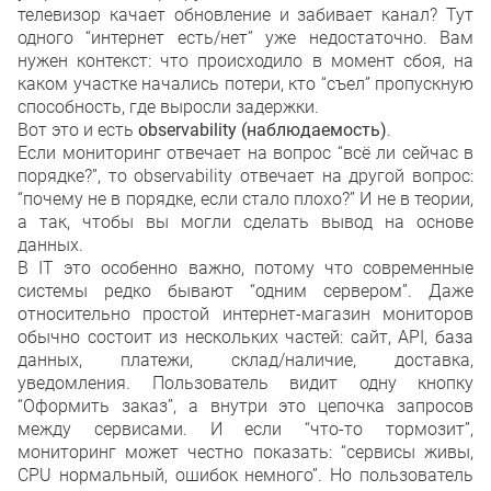
телевизор качает обновление и забивает канал? Тут
одного “интернет есть/нет” уже недостаточно. Вам
нужен контекст: что происходило в момент сбоя, на
каком участке начались потери, кто “съел” пропускную
способность, где выросли задержки.
Вот это и есть
observability (наблюдаемость)
.
Если мониторинг отвечает на вопрос “всё ли сейчас в
порядке?”, то observability отвечает на другой вопрос:
“почему не в порядке, если стало плохо?” И не в теории,
а так, чтобы вы могли сделать вывод на основе
данных.
В IT это особенно важно, потому что современные
системы редко бывают “одним сервером”. Даже
относительно простой интернет-магазин мониторов
обычно состоит из нескольких частей: сайт, API, база
данных, платежи, склад/наличие, доставка,
уведомления. Пользователь видит одну кнопку
“Оформить заказ”, а внутри это цепочка запросов
между сервисами. И если “что-то тормозит”,
мониторинг может честно показать: “сервисы живы,
CPU нормальный, ошибок немного”. Но пользователь