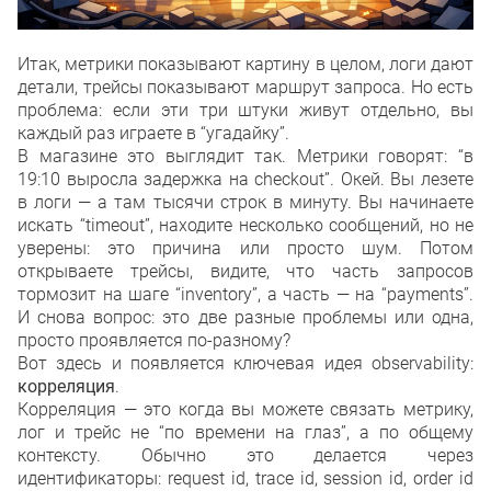
Итак, метрики показывают картину в целом, логи дают
детали, трейсы показывают маршрут запроса. Но есть
проблема: если эти три штуки живут отдельно, вы
каждый раз играете в “угадайку”.
В магазине это выглядит так. Метрики говорят: “в
19:10 выросла задержка на checkout”. Окей. Вы лезете
в логи — а там тысячи строк в минуту. Вы начинаете
искать “timeout”, находите несколько сообщений, но не
уверены: это причина или просто шум. Потом
открываете трейсы, видите, что часть запросов
тормозит на шаге “inventory”, а часть — на “payments”.
И снова вопрос: это две разные проблемы или одна,
просто проявляется по-разному?
Вот здесь и появляется ключевая идея observability:
корреляция
.
Корреляция — это когда вы можете связать метрику,
лог и трейс не “по времени на глаз”, а по общему
контексту. Обычно это делается через
идентификаторы: request id, trace id, session id, order id