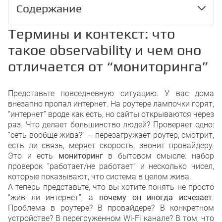
Содержание
Термины и контекст: что
Термины и контекст: что такое obse
такое observability и чем оно
от “мониторинга”
Три сигнала: метрики, логи и тре
отличается от “мониторинга”
Корреляция и контекст: почему “по
OpenTelemetry: зачем нужен станд
телеметрию
Представьте повседневную ситуацию. У вас дома
Заключение
внезапно пропал интернет. На роутере лампочки горят,
“интернет” вроде как есть, но сайты открываются через
раз. Что делает большинство людей? Проверяет одно:
“сеть вообще жива?” — перезагружает роутер, смотрит,
есть ли связь, меряет скорость, звонит провайдеру.
Это и есть
мониторинг
в бытовом смысле: набор
проверок “работает/не работает” и несколько чисел,
которые показывают, что система в целом жива.
А теперь представьте, что вы хотите понять не просто
“жив ли интернет”, а
почему он иногда исчезает
.
Проблема в роутере? В провайдере? В конкретном
устройстве? В перегруженном Wi-Fi канале? В том, что