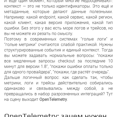
И ещё один момент, который многие недооценивают:
контекст — это не только идентификаторы. Это ещё и
метаданные, которые делают данные полезными.
Например: какой endpoint, какой сервис, какой регион,
какой клиент, какая версия приложения, какой тип
ошибки. Без этого у вас есть море логов и трейсов, но
вы не можете их резать по смыслу.
Поэтому в современных системах “голые логи” и
“голые метрики” считаются слабой практикой. Нужны
структурированные события и единый контекст. Тогда
вы можете задавать нормальные вопросы: “покажи
все медленные запросы checkout за последние 10
минут для версии 1.8”, “покажи ошибки оплаты только
для одного провайдера”, “покажи, где растёт очередь”.
Дальше логичный вопрос: как сделать так, чтобы
метрики, логи и трейсы действительно собирались
одинаково и связывались между собой, а не
превращались в набор разрозненных интеграций? Тут
на сцену выходит
OpenTelemetry
.
OpenTelemetry: зачем нужен