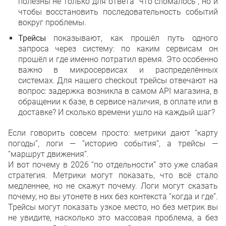
полезны не только для ответа “что сломалось”, но и
чтобы восстановить последовательность событий
вокруг проблемы.
Трейсы
показывают, как прошёл путь одного
запроса через систему: по каким сервисам он
прошёл и где именно потратил время. Это особенно
важно в микросервисах и распределённых
системах. Для нашего checkout трейсы отвечают на
вопрос: задержка возникла в самом API магазина, в
обращении к базе, в сервисе наличия, в оплате или в
доставке? И сколько времени ушло на каждый шаг?
Если говорить совсем просто: метрики дают “карту
погоды”, логи — “историю события”, а трейсы —
“маршрут движения”.
И вот почему в 2026 “по отдельности” это уже слабая
стратегия. Метрики могут показать, что всё стало
медленнее, но не скажут почему. Логи могут сказать
почему, но вы утонете в них без контекста “когда и где”.
Трейсы могут показать узкое место, но без метрик вы
не увидите, насколько это массовая проблема, а без