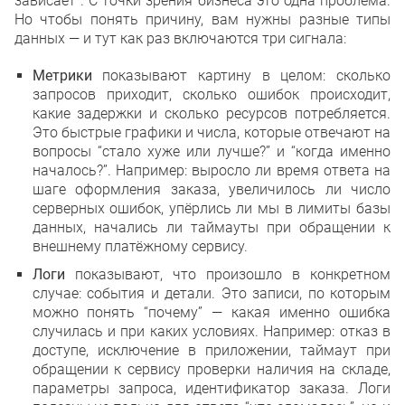
зависает”. С точки зрения бизнеса это одна проблема.
Но чтобы понять причину, вам нужны разные типы
данных — и тут как раз включаются три сигнала:
Метрики
показывают картину в целом: сколько
запросов приходит, сколько ошибок происходит,
какие задержки и сколько ресурсов потребляется.
Это быстрые графики и числа, которые отвечают на
вопросы “стало хуже или лучше?” и “когда именно
началось?”. Например: выросло ли время ответа на
шаге оформления заказа, увеличилось ли число
серверных ошибок, упёрлись ли мы в лимиты базы
данных, начались ли таймауты при обращении к
внешнему платёжному сервису.
Логи
показывают, что произошло в конкретном
случае: события и детали. Это записи, по которым
можно понять “почему” — какая именно ошибка
случилась и при каких условиях. Например: отказ в
доступе, исключение в приложении, таймаут при
обращении к сервису проверки наличия на складе,
параметры запроса, идентификатор заказа. Логи