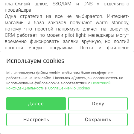
платёжный шлюз, SSO/IAM и DNS у отдельного
провайдера.
Одна стратегия на всё не выбирается. Интернет-
магазин и база заказов получают warm standby,
потому что простой напрямую влияет на выручку.
CRM работает по модели pilot light: менеджеры могут
временно фиксировать заявки вручную, но долгий
простой вредит продажам. Почта и файловое
хранилище остаются на backup-only или штатной
Используем cookies
защите SaaS-провайдера, если бизнес допускает более
длинное восстановление.
Платежи требуют отдельного внимания: часть контура
Мы используем файлы cookie чтобы вам было комфортнее
работать на нашем сайте. Нажимая «Далее», вы соглашаетесь на
находится у внешнего провайдера, поэтому в плане
использование файлов cookie в соответствии с
Политикой
нужны контакты поддержки, ключи, разрешённые
конфиденциальности
и
Соглашением о Cookies
адреса и проверка тестовой оплаты.
Далее
Deny
Критерии запуска DR-сценария
Настроить
Сохранить
DR-план не должен запускаться из-за каждого
короткого сбоя. Для примера критерии могут быть
0