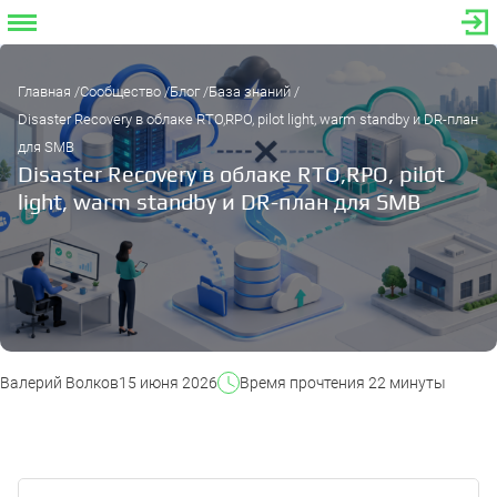
Главная
Сообщество
Блог
База знаний
Disaster Recovery в облаке RTO,RPO, pilot light, warm standby и DR-план
для SMB
Disaster Recovery в облаке RTO,RPO, pilot
light, warm standby и DR-план для SMB
Валерий Волков
15 июня 2026
Время прочтения 22 минуты