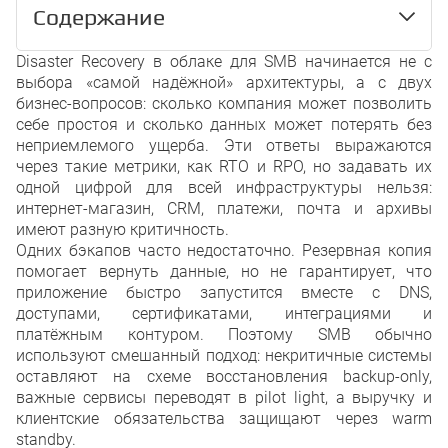
Содержание
Disaster Recovery в облаке для SMB начинается не с
Что такое Disaster Recovery в обл
выбора «самой надёжной» архитектуры, а с двух
backup, HA и business continuity
бизнес-вопросов: сколько компания может позволить
RTO и RPO: как перевести простой
себе простоя и сколько данных может потерять без
бизнеса
неприемлемого ущерба. Эти ответы выражаются
Почему сервисы SMB нельзя защ
через такие метрики, как RTO и RPO, но задавать их
Сайт или интернет-магазин
одной цифрой для всей инфраструктуры нельзя:
CRM
Почта
интернет-магазин, CRM, платежи, почта и архивы
База заказов и клиентов
имеют разную критичность.
Файловое хранилище
Одних бэкапов часто недостаточно. Резервная копия
Платежи
помогает вернуть данные, но не гарантирует, что
Почему backup-only не закрывает 
приложение быстро запустится вместе с DNS,
Четыре облачные DR-стратегии ка
доступами, сертификатами, интеграциями и
Backup-only
Pilot light
платёжным контуром. Поэтому SMB обычно
Warm standby
используют смешанный подход: некритичные системы
Active-active
оставляют на схеме восстановления backup-only,
Матрица выбора DR-стратегии по 
важные сервисы переводят в pilot light, а выручку и
Backup-only
клиентские обязательства защищают через warm
Pilot light
standby.
Warm standby