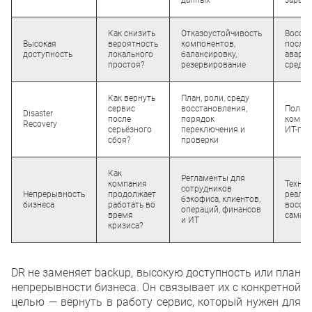
данных
зарабо
Как снизить
Отказоустойчивость
Восст
Высокая
вероятность
компонентов,
после 
доступность
локального
балансировку,
аварии
простоя?
резервирование
среды
Как вернуть
План, роли, среду
сервис
восстановления,
Полну
Disaster
после
порядок
компа
Recovery
серьёзного
переключения и
ИТ-про
сбоя?
проверки
Как
Регламенты для
компания
Техни
сотрудников
Непрерывность
продолжает
реали
бэкофиса, клиентов,
бизнеса
работать во
восст
операций, финансов
время
сама п
и ИТ
кризиса?
DR не заменяет backup, высокую доступность или план
непрерывности бизнеса. Он связывает их с конкретной
целью — вернуть в работу сервис, который нужен для