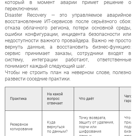
который в момент аварии примет решение о
переключении.
Disaster Recovery — это управляемое аварийное
восстановление ИТ-сервисов после серьёзного сбоя:
отказа облачного региона, потери основной среды,
ошибки конфигурации, инцидента безопасности или
недоступности важного провайдера. Важно не просто
вернуть данные, а восстановить бизнес-функцию:
сервис принимает заказы, сотрудники входят в
систему, интеграции работают, ответственные
понимают каждый следующий шаг.
Чтобы не строить план на неверном слове, полезно
развести соседние практики.
На какой
Чего н
Практика
вопрос
Что даёт
гарант
отвечает
Точку возврата,
Что
Куда
защиту от удаления,
прило
Резервное
вернуться
порчи или
подни
копирование
по данным?
шифрования
бизнес