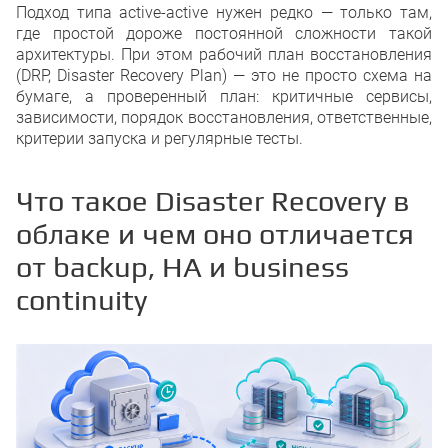
Active-active
Подход типа active-active нужен редко — только там,
Пример минимального DR-плана 
где простой дороже постоянной сложности такой
Исходные допущения для примера
архитектуры. При этом рабочий план восстановления
Критерии запуска DR-сценария
(DRP, Disaster Recovery Plan) — это не просто схема на
Приоритет 1. Доступ команды к о
бумаге, а проверенный план: критичные сервисы,
Приоритет 2. База заказов и клие
зависимости, порядок восстановления, ответственные,
Приоритет 3. Интернет-магазин
Приоритет 4. Платежи
критерии запуска и регулярные тесты.
Приоритет 5. CRM
Приоритет 6. Почта
Приоритет 7. Файловое хранилище
Что такое Disaster Recovery в
Порядок восстановления по шага
облаке и чем оно отличается
Ответственные и контакты
Как тестировать DR-план, чтобы он
от backup, HA и business
Настольная проверка сценария
Техническое восстановление в из
continuity
Частичный тест зависимостей
Полноценное учение
Заключение
FAQ
Чем Disaster Recovery отличается
Можно ли задать один RTO и RPO 
Когда SMB достаточно backup-only
В чём разница между pilot light и 
Как понять, что DR-план действит