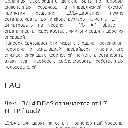
Облачная DDoS-защита должна быть не набором
включённых сервисов, а управляемой схемой
принятия решений. L3/L4-давление нужно
останавливать до инфраструктуры клиента, L7 —
фильтровать на уровне HTTP/S, API abuse —
ограничивать через квоты, лимиты и защиту дорогих
операций.
Runbook связывает эти меры с людьми, метриками,
порогами и эскалацией провайдеру. Именно это
снижает риск двух крайностей: не успеть остановить
атаку или, наоборот, заблокировать собственных
пользователей.
FAQ
Чем L3/L4 DDoS отличается от L7
HTTP flood?
L3/L4-атаки давят на сеть и транспортный уровень: