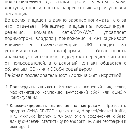
подготовленный до атаки: роли, каналы связи,
доступы, пороги, список разрешённых мер и условия
эскалации.
Во время инцидента важно заранее понимать, кто за
что отвечает. Менеджер инцидента координирует
решения, команда сети/CDN/WAF управляет
периметром, владелец приложения и API оценивает
влияние на бизнес-сценарии, SRE следит за
устойчивостью платформы, безопасность
анализирует источники, поддержка передаёт сигналы
от пользователей, а отдельный контакт общается с
облачным, CDN- или DDoS-провайдером.
Рабочая последовательность должна быть короткой:
Подтвердить инцидент.
Исключить плановый пик, релиз,
маркетинговую кампанию, внутренний сбой или ошибку
конфигурации.
Классифицировать давление по метрикам.
Проверить
bps/pps, SYN/UDP/TCP-индикаторы, dropped/blocked traffic,
RPS, 4xx/5xx, latency, CPU/RAM origin, соединения к базе,
длину очередей, статистику по endpoint, IP, ASN, географии и
user-agent.