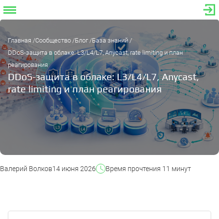
Главная
Сообщество
Блог
База знаний
DDoS-защита в облаке: L3/L4/L7, Anycast, rate limiting и план
реагирования
DDoS-защита в облаке: L3/L4/L7, Anycast,
rate limiting и план реагирования
Валерий Волков
14 июня 2026
Время прочтения 11 минут