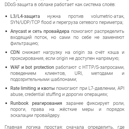
Когда стоит эскалировать инциде
DDoS-защита в облаке работает как система слоёв:
Что делать после завершения ата
Список источников
L3/L4-защита
нужна против volumetric-атак,
SYN/UDP/TCP flood и перегруза сетевого периметра;
Anycast и сеть провайдера
помогают распределить
входящий поток, но сами по себе не заменяют
фильтрацию;
CDN
снижает нагрузку на origin за счёт кэша и
проксирования, если origin не доступен напрямую;
WAF и bot protection
работают с HTTP/S-запросами,
поведением клиентов, URI, методами и
подозрительными шаблонами;
Rate limiting и квоты
помогают при L7-давлении, API
abuse, credential stuffing и дорогих операциях;
Runbook реагирования
заранее фиксирует роли,
пороги, права на жёсткие меры и порядок
эскалации провайдеру.
Главная логика простая: сначала определить, где