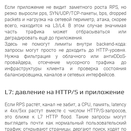
Если приложение не видит заметного роста RPS, но
резко выросли pps, SYN/UDP/TCP-пакеты, bps, dropped
packets и нагрузка на сетевой периметр, атака, скорее
всего, находится на L3/L4. В этом случае значимая
часть трафика может отбрасываться или
деградировать ещё до приложения.
Здесь не помогут лимиты внутри backend-кода:
запросы могут просто не доходить до HTTP-уровня.
Нужна фильтрация у облачного или антиDDoS-
провайдера, отсечение мусорного трафика до
инфраструктуры клиента и проверка состояния
балансировщика, каналов и сетевых интерфейсов.
L7: давление на HTTP/S и приложение
Если RPS растёт, канал не забит, а CPU, память, latency
и 4xx/5xx растут вместе с числом HTTP/S-запросов,
это ближе к L7 HTTP flood. Такие запросы могут
выглядеть почти как нормальный пользовательский
трафик: открывают страницы, дергают поиск, ходят по