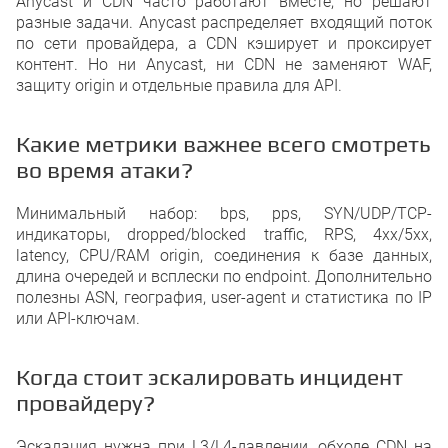
Anycast и CDN часто работают вместе, но решают
разные задачи. Anycast распределяет входящий поток
по сети провайдера, а CDN кэширует и проксирует
контент. Но ни Anycast, ни CDN не заменяют WAF,
защиту origin и отдельные правила для API.
Какие метрики важнее всего смотреть
во время атаки?
Минимальный набор: bps, pps, SYN/UDP/TCP-
индикаторы, dropped/blocked traffic, RPS, 4xx/5xx,
latency, CPU/RAM origin, соединения к базе данных,
длина очередей и всплески по endpoint. Дополнительно
полезны ASN, география, user-agent и статистика по IP
или API-ключам.
Когда стоит эскалировать инцидент
провайдеру?
Эскалация нужна при L3/L4-давлении, обходе CDN на