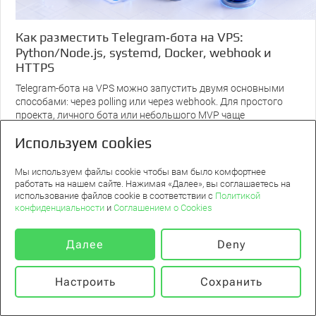
Как разместить Telegram‑бота на VPS:
Python/Node.js, systemd, Docker, webhook и
HTTPS
Telegram-бота на VPS можно запустить двумя основными
способами: через polling или через webhook. Для простого
проекта, личного бота или небольшого MVP чаще
достаточно...
Используем cookies
23 июля 2026
Мы используем файлы cookie чтобы вам было комфортнее
работать на нашем сайте. Нажимая «Далее», вы соглашаетесь на
использование файлов cookie в соответствии с
Политикой
конфиденциальности
и
Соглашением о Cookies
Далее
Deny
Настроить
Сохранить