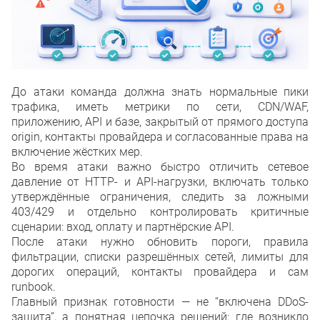
До атаки команда должна знать нормальные пики
трафика, иметь метрики по сети, CDN/WAF,
приложению, API и базе, закрытый от прямого доступа
origin, контакты провайдера и согласованные права на
включение жёстких мер.
Во время атаки важно быстро отличить сетевое
давление от HTTP- и API-нагрузки, включать только
утверждённые ограничения, следить за ложными
403/429 и отдельно контролировать критичные
сценарии: вход, оплату и партнёрские API.
После атаки нужно обновить пороги, правила
фильтрации, списки разрешённых сетей, лимиты для
дорогих операций, контакты провайдера и сам
runbook.
Главный признак готовности — не “включена DDoS-
защита”, а понятная цепочка решений: где возникло