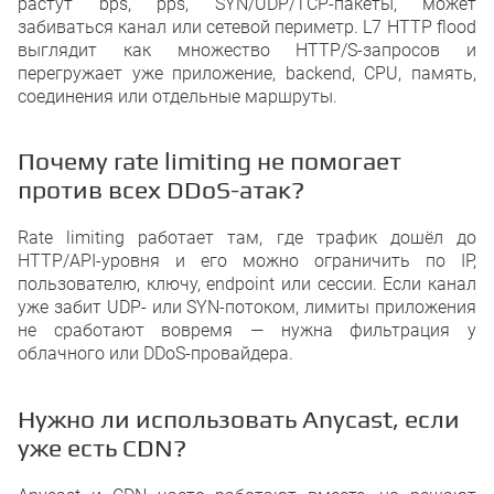
растут bps, pps, SYN/UDP/TCP-пакеты, может
забиваться канал или сетевой периметр. L7 HTTP flood
выглядит как множество HTTP/S-запросов и
перегружает уже приложение, backend, CPU, память,
соединения или отдельные маршруты.
Почему rate limiting не помогает
против всех DDoS-атак?
Rate limiting работает там, где трафик дошёл до
HTTP/API-уровня и его можно ограничить по IP,
пользователю, ключу, endpoint или сессии. Если канал
уже забит UDP- или SYN-потоком, лимиты приложения
не сработают вовремя — нужна фильтрация у
облачного или DDoS-провайдера.
Нужно ли использовать Anycast, если
уже есть CDN?