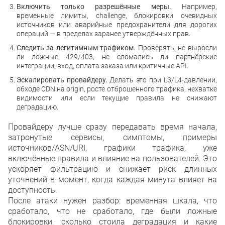
Включить только разрешённые меры.
Например,
временные лимиты, challenge, блокировки очевидных
источников или аварийные предохранители для дорогих
операций — в пределах заранее утверждённых прав.
Следить за легитимным трафиком.
Проверять, не выросли
ли ложные 429/403, не сломались ли партнёрские
интеграции, вход, оплата заказа или критичные API.
Эскалировать провайдеру.
Делать это при L3/L4-давлении,
обходе CDN на origin, росте отброшенного трафика, нехватке
видимости или если текущие правила не снижают
деградацию.
Провайдеру лучше сразу передавать время начала,
затронутые сервисы, симптомы, примеры
источников/ASN/URI, графики трафика, уже
включённые правила и влияние на пользователей. Это
ускоряет фильтрацию и снижает риск длинных
уточнений в момент, когда каждая минута влияет на
доступность.
После атаки нужен разбор: временная шкала, что
сработало, что не сработало, где были ложные
блокировки, сколько стоила деградация и какие