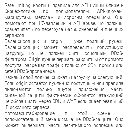
Rate limiting, квоты и правила для API нужны ближе к
бизнес-логике: по пользователям, API-ключам,
маршрутам, методам и дорогим операциям. Они
помогают при L7-давлении и API abuse, но должны
срабатывать до перегруза базы, очередей и внешних
сервисов.
Балансировщик и origin — уже поздний рубеж.
Балансировщик может распределить допустимую
нагрузку, но не должен быть основным DDoS-
фильтром. Origin лучше держать закрытым от прямого
доступа, разрешая трафик только от CDN, прокси или
сетей DDoS-провайдера.
Каждый слой должен снижать нагрузку на следующий.
Если origin остаётся публично доступным или правила
включаются только внутри приложения, часть
облачной защиты фактически обходится: атакующий
не обязан идти через CDN и WAF, если знает реальный
IP исходного сервера.
Автомасштабирование в этой схеме —
вспомогательный механизм, а не DDoS-защита. Оно
может выдержать часть легитимного всплеска или